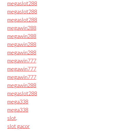
megaslot288
megaslot288
megaslot288
megawin288
megawin288
megawin288
megawin288
megawin777
megawin777
megawin777
megawin288
megaslot288
mega338
mega338
slot
.
slot gacor