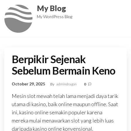
Skip
My Blog
to
My WordPress Blog
the
content
Berpikir Sejenak
Sebelum Bermain Keno
October 29, 2025
By
admindragon
0
Mesin slot mewah telah lama menjadi daya tarik
utama di kasino, baik online maupun offline. Saat
ini, kasino online semakin populer karena
mereka mulai menawarkan slot yang lebih luas
daripada kasino online konvensional.