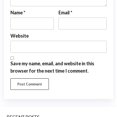
Name
*
Email
*
Website
Save my name, email, and website in this
browser for the next time I comment.