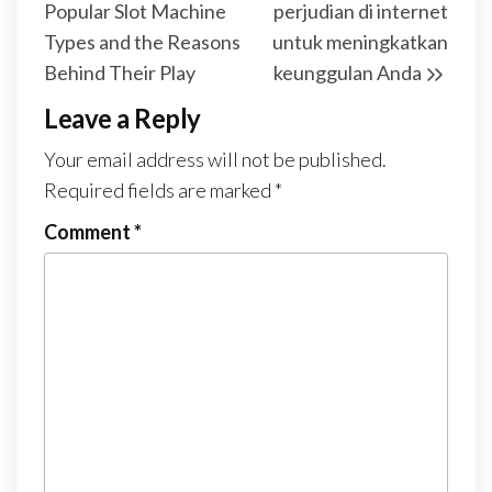
Popular Slot Machine
perjudian di internet
Types and the Reasons
untuk meningkatkan
Behind Their Play
keunggulan Anda
Leave a Reply
Your email address will not be published.
Required fields are marked
*
Comment
*