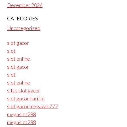
December 2024
CATEGORIES
Uncategorized
slot gacor
slot
slot online
slot gacor
slot
slot online
situs slot gacor
slot gacor hari ini
slot gacor megawin777
megaslot288
megaslot288