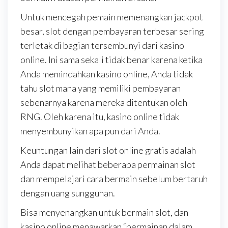
Untuk mencegah pemain memenangkan jackpot
besar, slot dengan pembayaran terbesar sering
terletak di bagian tersembunyi dari kasino
online. Ini sama sekali tidak benar karena ketika
Anda memindahkan kasino online, Anda tidak
tahu slot mana yang memiliki pembayaran
sebenarnya karena mereka ditentukan oleh
RNG. Oleh karena itu, kasino online tidak
menyembunyikan apa pun dari Anda.
Keuntungan lain dari slot online gratis adalah
Anda dapat melihat beberapa permainan slot
dan mempelajari cara bermain sebelum bertaruh
dengan uang sungguhan.
Bisa menyenangkan untuk bermain slot, dan
kasino online menawarkan “permainan dalam