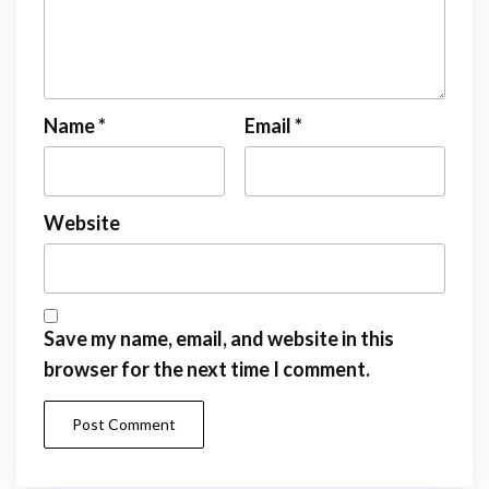
Name
*
Email
*
Website
Save my name, email, and website in this
browser for the next time I comment.