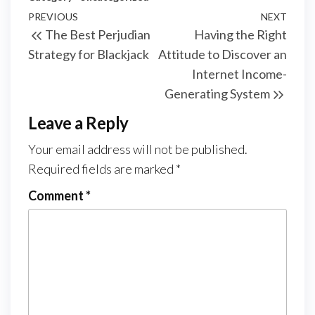
Post
Previous
PREVIOUS
NEXT
Next
The Best Perjudian
Having the Right
navigation
Post
Post
Strategy for Blackjack
Attitude to Discover an
Internet Income-
Generating System
Leave a Reply
Your email address will not be published.
Required fields are marked
*
Comment
*