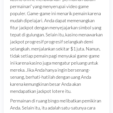
permainan” yang menyerupai video game
populer. Game-game ini menarik pemain karena
mudah dipelajari. Anda dapat memenangkan
fitur jackpot dengan menyejajarkan simbol yang
tepat di gulungan. Selain itu, kasino menawarkan
jackpot progresif progresif selangkah demi
selangkah. menjalankan sekitar $1 juta. Namun,
tidak setiap pemain pagi menyukai game-game
ini karena kasino juga mengatur peluang untuk
mereka. Jika Anda hanya ingin bersenang-
senang, berhati-hatilah dengan uang Anda
karena kemungkinan besar Anda akan
mendapatkan jackpot lotere itu.
Permainan di ruang bingo melibatkan pemikiran
Anda. Selain itu, itu adalah satu-satunya cara