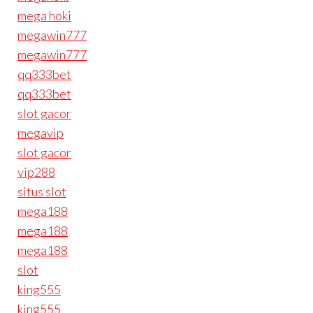
mega hoki
megawin777
megawin777
qq333bet
qq333bet
slot gacor
megavip
slot gacor
vip288
situs slot
mega188
mega188
mega188
slot
king555
king555